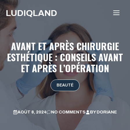
Aller
LUDIQLAND
au
ME
contenu
AVANT ET APRÈS CHIRURGIE
ESTHÉTIQUE : CONSEILS AVANT
ET APRÈS L’OPÉRATION
BEAUTÉ
AOÛT 8, 2024
NO COMMENTS
BY
DORIANE