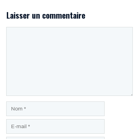
Laisser un commentaire
Commentaire
Nom
E-
mail