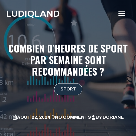
Aller
LUDIQLAND
au
ME
contenu
COMBIEN D’HEURES DE SPORT
PAR SEMAINE SONT
RECOMMANDÉES ?
SPORT
AOÛT 22, 2024
NO COMMENTS
BY
DORIANE