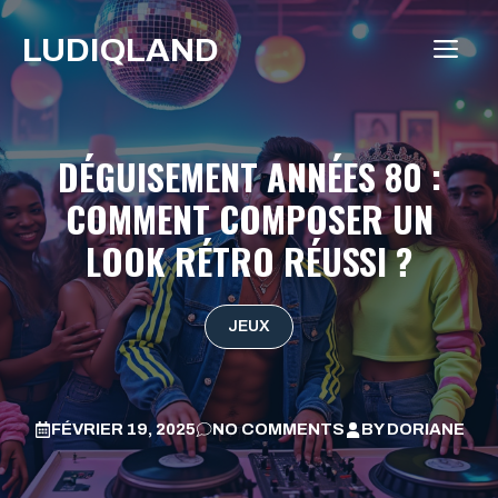
Aller
LUDIQLAND
au
ME
contenu
DÉGUISEMENT ANNÉES 80 :
COMMENT COMPOSER UN
LOOK RÉTRO RÉUSSI ?
JEUX
FÉVRIER 19, 2025
NO COMMENTS
BY
DORIANE