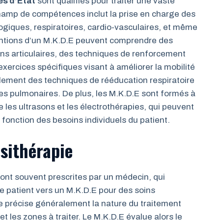
és d’État
sont qualifiés pour traiter une vaste
hamp de compétences inclut la prise en charge des
giques, respiratoires, cardio-vasculaires, et même
entions d’un M.K.D.E peuvent comprendre des
ns articulaires, des techniques de renforcement
xercices spécifiques visant à améliorer la mobilité
également des techniques de rééducation respiratoire
ies pulmonaires. De plus, les M.K.D.E sont formés à
ue les ultrasons et les électrothérapies, qui peuvent
 fonction des besoins individuels du patient.
ésithérapie
ont souvent prescrites par un médecin, qui
 le patient vers un M.K.D.E pour des soins
ie précise généralement la nature du traitement
 les zones à traiter. Le M.K.D.E évalue alors le