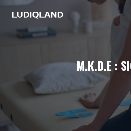
Aller
au
LUDIQLAND
contenu
M.K.D.E : 