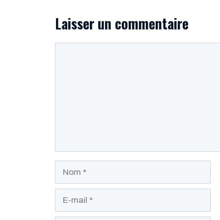
Laisser un commentaire
Commentaire
Nom
E-
mail