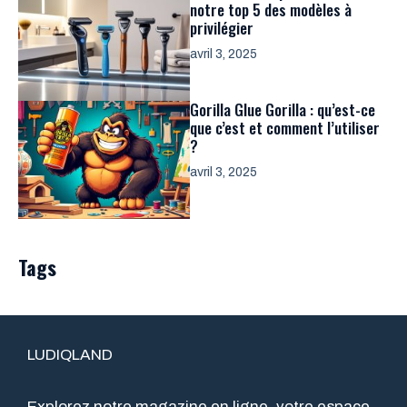
notre top 5 des modèles à
privilégier
avril 3, 2025
Gorilla Glue Gorilla : qu’est-ce
que c’est et comment l’utiliser
?
avril 3, 2025
Tags
LUDIQLAND
Explorez notre magazine en ligne, votre espace