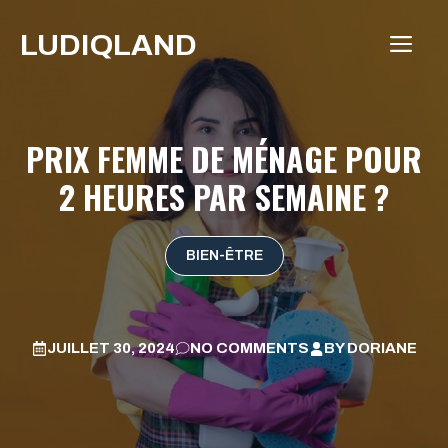
Aller
LUDIQLAND
au
ME
contenu
PRIX FEMME DE MÉNAGE POUR
2 HEURES PAR SEMAINE ?
BIEN-ÊTRE
JUILLET 30, 2024
NO COMMENTS
BY
DORIANE