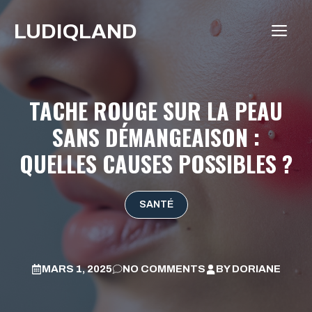
Aller
LUDIQLAND
au
ME
contenu
TACHE ROUGE SUR LA PEAU
SANS DÉMANGEAISON :
QUELLES CAUSES POSSIBLES ?
SANTÉ
MARS 1, 2025
NO COMMENTS
BY
DORIANE