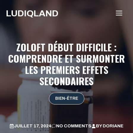
Aller
LUDIQLAND
au
ME
contenu
ZOLOFT DÉBUT DIFFICILE :
COMPRENDRE ET SURMONTER
LES PREMIERS EFFETS
SECONDAIRES
BIEN-ÊTRE
JUILLET 17, 2024
NO COMMENTS
BY
DORIANE