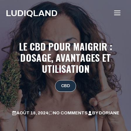
Aller
LUDIQLAND
au
ME
contenu
LE CBD POUR MAIGRIR :
DOSAGE, AVANTAGES ET
UTILISATION
CBD
AOÛT 18, 2024
NO COMMENTS
BY
DORIANE