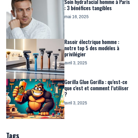
Soin hydrafacial homme à Paris
: 3 bénéfices tangibles
mai 16, 2025
Rasoir électrique homme :
notre top 5 des modèles à
privilégier
avril 3, 2025
Gorilla Glue Gorilla : qu’est-ce
que c’est et comment l’utiliser
?
avril 3, 2025
Tags