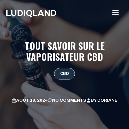
Aller
LUDIQLAND
au
ME
contenu
TOUT SAVOIR SUR LE
VAPORISATEUR CBD
CBD
AOÛT 18, 2024
NO COMMENTS
BY
DORIANE